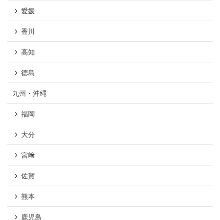
愛媛
香川
高知
徳島
九州・沖縄
福岡
大分
宮﨑
佐賀
熊本
鹿児島