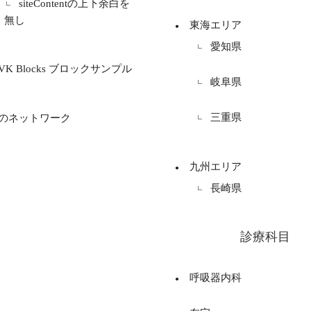
siteContentの上下余白を
無し
東海エリア
愛知県
VK Blocks ブロックサンプル
岐阜県
三重県
のネットワーク
九州エリア
長崎県
診療科目
呼吸器内科